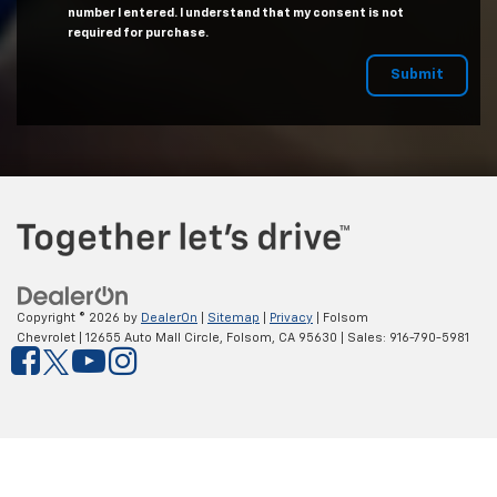
number I entered. I understand that my consent is not
required for purchase.
Copyright © 2026
by
DealerOn
|
Sitemap
|
Privacy
| Folsom
Chevrolet
|
12655 Auto Mall Circle,
Folsom,
CA
95630
| Sales:
916-790-5981